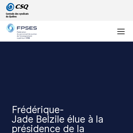
Passer
Passer
au
au
menu
contenu
principal
Menu
Frédérique-
Jade Belzile élue à la
présidence de la