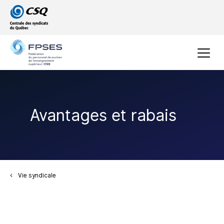
Passer
Passer
au
au
menu
contenu
principal
Menu
Avantages et rabais
Vie syndicale