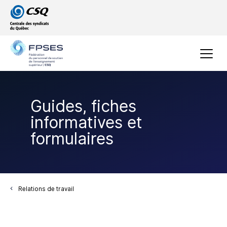
Passer
Passer
au
au
menu
contenu
principal
Menu
Guides, fiches
informatives et
formulaires
Relations de travail